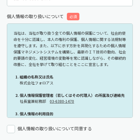
個人情報の
取り扱いについて
必須
当社は、当社が取り扱う全ての個人情報の保護について、社会的使
命を十分に認識し、本人の権利の保護、個人情報に関する法規制等
を遵守します。また、以下に示す方針を具現化するための個人情報
保護マネジメントシステムを構築し、最新のＩＴ技術の動向、社会
的要請の変化、経営環境の変動等を常に認識しながら、その継続的
改善に、全社を挙げて取り組むことをここに宣言します。
組織の名称又は氏名
株式会社フォロアス
個人情報保護管理者（若しくはその代理人）の所属及び連絡先
社長室兼総務部
03-6380-1470
個人情報の利用目的
各種お問い合わせ対応のため
弊社サービスのご案内の為
個人情報の取り扱いについて同意する
個人情報の取り扱い業務の委託