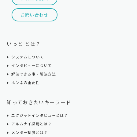
MAIL:
info@followus.jp
受付時間: 10:00～19:00
お問い合わせ
(土・日曜日、祝日、年末年始、ゴールデンウィークを除く)
個人情報を提供されることの任意性について
お客様がご自身の個人情報を弊社に提供されるか否かは、お客
様のご判断によりますが、もしご提供されない場合には、適切
いっと とは？
なサービスが提供できない場合がありますので予めご了承くだ
さい。
システムについて
インタビューについて
株式会社フォロアス 個人情報問合せ窓口
解決できる事・解決方法
〒151-0051
ホンネの重要性
東京都渋谷区千駄ケ谷5丁目32-7 野村不動産南新宿ビル8階
TEL:
03-6380-1470
FAX: 03-6380-1471
知っておきたいキーワード
MAIL:
info@followus.jp
受付時間: 10:00～19:00
エグジットインタビューとは？
(土・日曜日、祝日、年末年始、ゴールデンウィークを除く)
アルムナイ採用とは？
メンター制度とは？