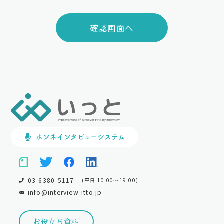
個人情報の取扱業務の全部または一部を外部に業務委託する場
合があります。
その際、弊社は、個人情報を適切に保護できる管理体制を敷き
実行していることを条件として委託先を厳選したうえで、機密
保持契約を委託先と締結し、お客様の個人情報を厳密に管理さ
せます。
個人情報の開示等の請求
お客様は、弊社に対してご自身の個人情報の開示等（利用目的
の通知、開示、内容の訂正・追加・削除、利用の停止または消
去、第三者への提供の停止）に関して、当社問合わせ窓口に申
し出ることができます。
その際、弊社はお客様ご本人を確認させていただいたうえで、
合理的な期間内に対応いたします。
ホンネインタビューシステム
なお、個人情報に関する弊社問合わせ先は、次の通りです。
株式会社フォロアス 個人情報問合せ窓口
03-6380-5117
(平日 10:00～19:00)
〒151-0051
info@interview-itto.jp
東京都渋谷区千駄ヶ谷5-32-7 野村不動産南新宿ビル8階
TEL:
03-6380-1470
FAX: 03-6380-1471
お役立ち資料