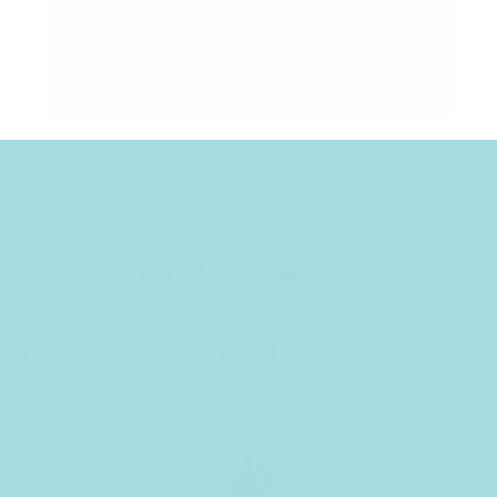
comming soon
実施フロー
01
キックオフ