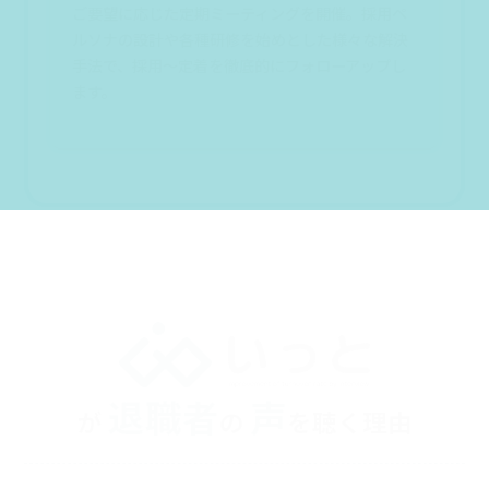
ご要望に応じた定期ミーティングを開催。採用ペ
ルソナの設計や各種研修を始めとした様々な解決
手法で、採用～定着を徹底的にフォローアップし
ます。
退職者
声
が
の
を聴く理由