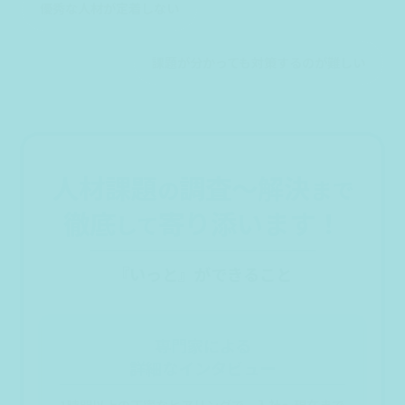
優秀な人材が定着しない
課題が分かっても対策するのが難しい
人材課題
調査～解決
の
まで
徹底
寄り添います！
して
『いっと』ができること
専門家による
詳細なインタビュー
1時間以上の丁寧なヒアリングで、入社～現在まで