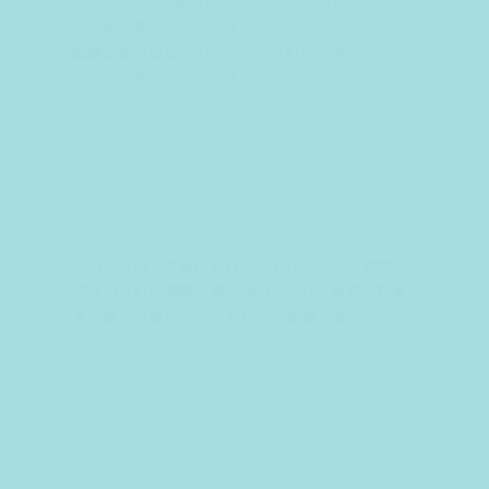
の心境の変化を捉えます。
臨機応変な面談でAIでは捉えきれない絶妙な二ュ
アンスと実状が分かります。
実効性の高い
対策立案
採用・育成・定着におけるボトルネックを特定。
導き出された課題に優先順位をつけ、有効な対策
を立案、対策レポートとしてご提案します。
豊富で柔軟な
解決手法と効果測定