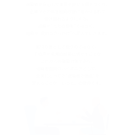
退職者が安心して本音を話せる場をつくり、
企業がその声を組織改善に活かせる形で
受け取れるようにする。
退職を“ただの損失”ではなく、
組織が“変わるきっかけ”へ変えていきます。
裏切り者として扱うのではなく、
その声を未来の成長に活かすことが
これからの離職対策であり、
退職者面談のパイオニアとして、
企業にとっての”退職者の価値”を
変えることが『いっと』の使命です。