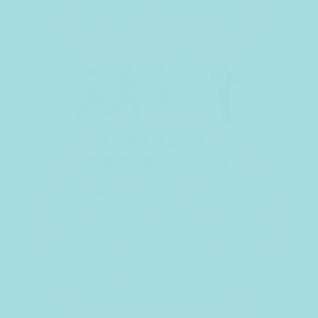
年以内の離職率が、31％から9%に減少しま
した。
「人的資本経営研修」で
中間層離職率が5％削減
上司との関係性の悩みが多く、離職原因は管
理職のマネジメントと特定。ハラスメントに
なり得る言動と世代差への対処として、原因
を理解させる『人的資本経営研修』を実施。
採用市場と人材育成の重要性を伝え、意識を
改善。結果、上司要因の離職はほぼゼロにな
り、離職率が約5%減少しました。