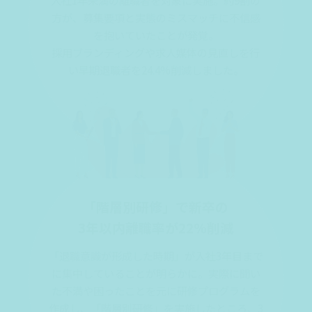
方が、募集要項と実態のミスマッチに不信感
を抱いていたことが発覚。
採用ブランディングや求人媒体の見直しを行
い早期退職者を24.4%削減しました。
「階層別研修」で新卒の
3年以内離職率が22%削減
「退職意識が形成した時期」が入社3年目まで
に集中していることが明らかに。実際に聞い
た不満や困ったことを元に研修プログラムを
作成し、「階層別研修」を実施したところ、3