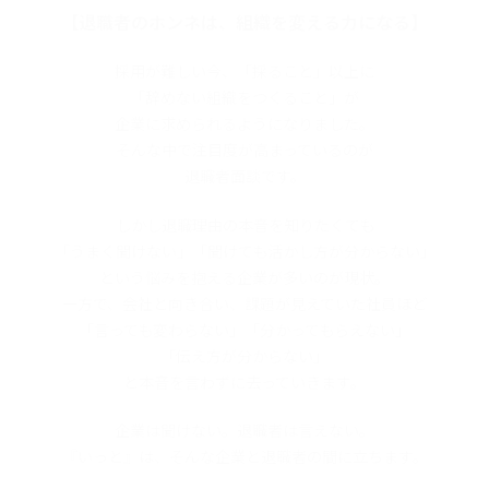
【退職者のホンネは、組織を変える力になる】
採用が難しい今、「採ること」以上に
「辞めない組織をつくること」が
企業に求められるようになりました。
そんな中で注目度が高まっているのが
退職者面談です。
しかし退職理由の本音を知りたくても
「うまく聞けない」「聞けても活かし方が分からない」
という悩みを抱える企業が多いのが現状。
一方で、会社と向き合い、課題が見えていた社員ほど
「言っても変わらない」「分かってもらえない」
「伝え方が分からない」
と本音を言わずに去っていきます。
企業は聞けない。退職者は言えない。
『いっと』は、そんな企業と退職者の間に立ちます。