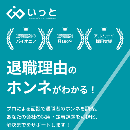
退職面談の
退職面談
アルムナイ
パイオニア
月160名
採用支援
退職理由
の
ホンネ
がわかる！
プロによる面談で退職者のホンネを調査。
あなたの会社の採用・定着課題を可視化、
解決までをサポートします！