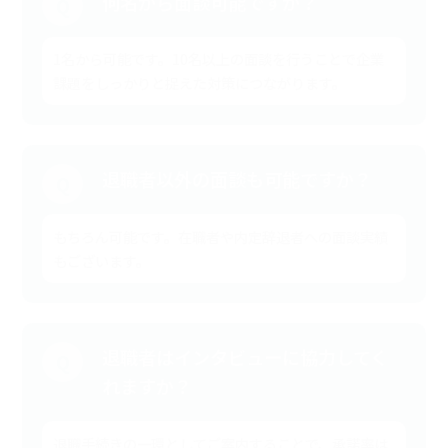
何名から面談可能ですか？
Q
1名から可能です。10名以上の面談を行うことで企業
課題をしっかりと捉えた対策につながります。
退職者以外の面談も可能ですか？
Q
もちろん可能です。在職者や内定辞退者への面談実績
もございます。
退職者はインタビューに協力してく
Q
れますか？
退職手続きの一環としてご案内することで、承諾率は