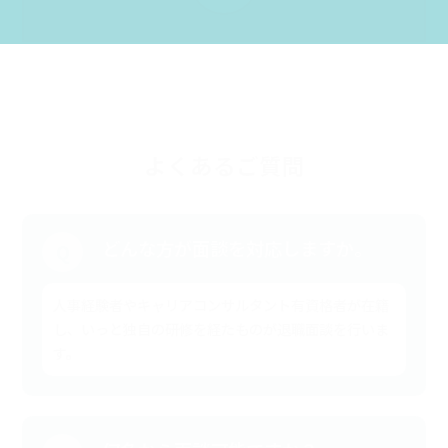
よくあるご質問
どんな方が面談を対応しますか。
Q
人事経験者やキャリアコンサルタント有資格者が在籍
し、いっと独自の研修を経たものが退職面談を行いま
す。