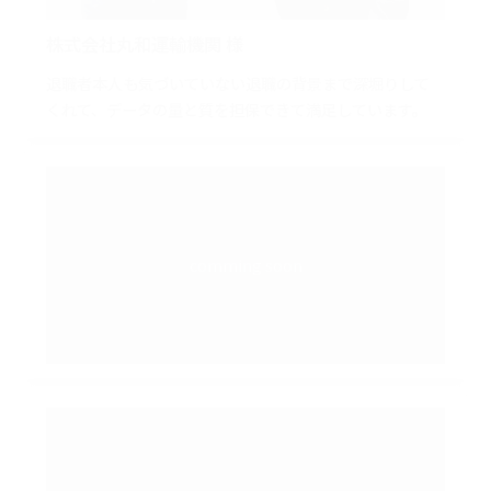
株式会社丸和運輸機関 様
退職者本人も気づいていない退職の背景まで深堀りして
くれて、データの量と質を担保できて満足しています。
comming soon