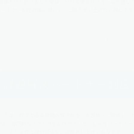
興味お持ち頂けました際は、ぜひお問合せフォームを通し
パートナー制度詳細に関して、ご紹介差し上げたく存じます
お問い合わせはこちら
課題解決パートナー制度
』では、様々な企業課題の解決策を、お客様へご提供して
題は、専門的なノウハウをお持ちでいらっしゃるパートナー
より上質な課題解決をご提案差し上げております。