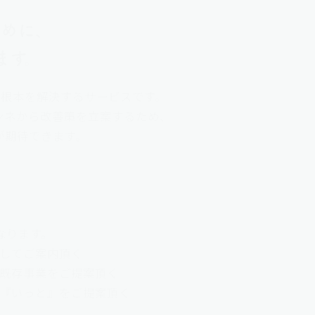
めに、
ます。
の根本を解決するサービスです。
ホンネから改善策を立案するため、
が期待できます。
なります。
してご案内頂く
既存事業をご提案頂く
『いっと』をご提案頂く