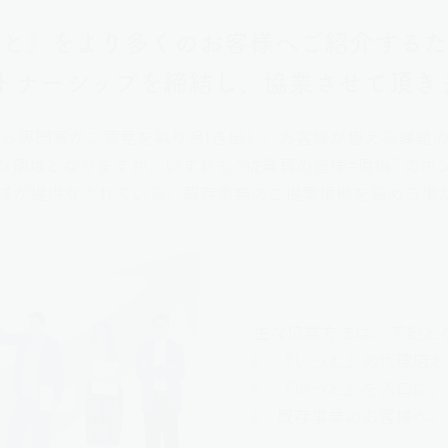
っと』をより多くのお客様へご紹介するた
トナーシップを締結し、協業させて頂き
ら専門家がご意見を募り/引き出し、お客様が抱える課題
領域となりますが、いずれも “従業員の皆様=現場” の
様が提供なされている、既存事業のご提案根拠を高める事
主な協業方法は、下記と
『いっと』の代理店と
『いっと』を入口に、
既存事業のお客様へ、