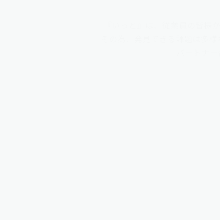
『いっと』は、従業員の皆様か
その為、発見できる課題は多様な
パートナー