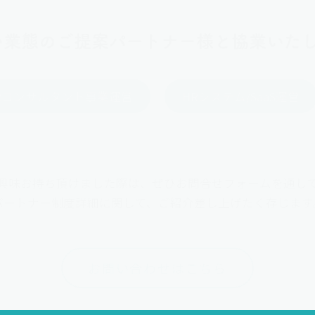
い業態のご提案パートナー様と協業いたし
Rコンサルタント事業運営
HRシステム/SaaS運営
興味お持ち頂けました際は、ぜひお問合せフォームを通し
パートナー制度詳細に関して、ご紹介差し上げたく存じます
お問い合わせはこちら