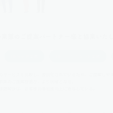
い業態のご提案パートナー様と協業いたし
HR系研修事業
HRコンサルタント事業
のサービスと比較し、差別化されているため、ご提案しや
事業のご提案根拠が、より明確となる。
課題解決は、お客様の満足度向上に寄与している。