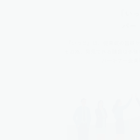
『い
パー
『いっと』は、従業員の皆様か
その為、発見できる課題は多様な
パートナー企業