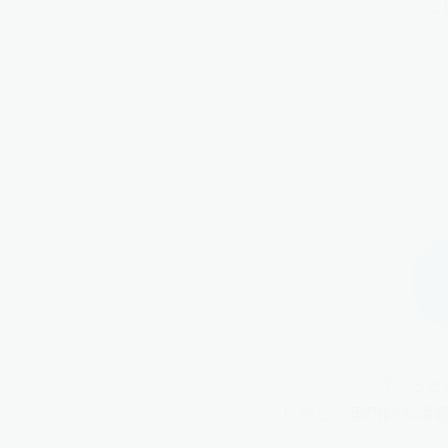
ご
『いっと
しかし、専門的な課