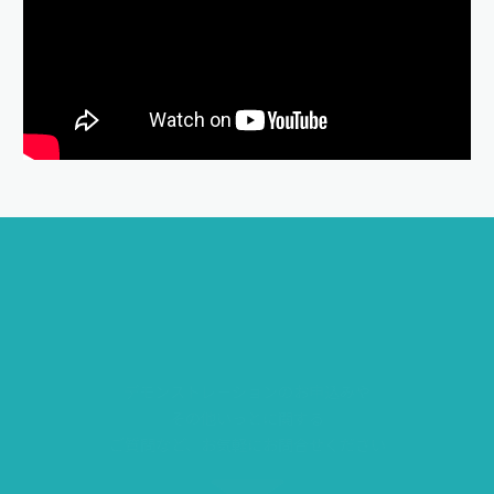
い
っ
と
を
始
め
た
い
！
デモンストレーションのお申込みや
その他いっとに関する
ご質問など、お気軽にお問合せください