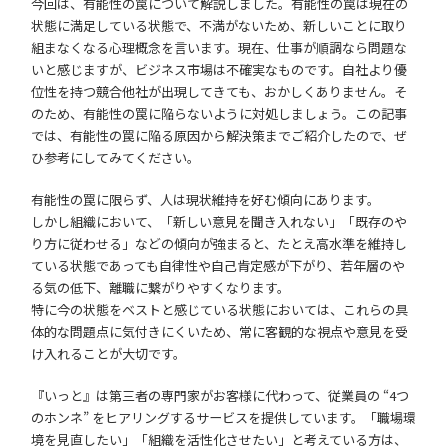
今回は、有能性の罠について解説しました。有能性の罠は現在の
状態に満足している状態で、不満がないため、新しいことに取り
組まなくなる心理概念を言います。現在、仕事が順調なら問題な
いと感じますが、ビジネス市場は不確実なものです。自社より優
位性を持つ競合他社が出現してきても、おかしくありません。そ
のため、有能性の罠に陥らないように対処しましょう。この記事
では、有能性の罠に陥る原因から解決策までご紹介したので、ぜ
ひ参考にしてみてください。
有能性の罠に限らず、人は現状維持を好む傾向にあります。
しかし組織において、「新しい意見を聞き入れない」「既存のや
り方に従わせる」などの傾向が強まると、たとえ高水準を維持し
ている状態であっても自律性や自己肯定感が下がり、若年層のや
る気の低下、離職に繋がりやすくなります。
特に今の状態をベストと感じている状態においては、これらの具
体的な問題点に気付きにくいため、常に客観的な視点や意見を受
け入れることが大切です。
『いっと』は第三者の専門家がお客様に代わって、従業員の “4つ
のホンネ” をヒアリングするサービスを提供しています。「職場環
境を見直したい」「組織を活性化させたい」と考えている方は、