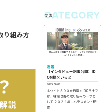
CATEGORY
定着
取り組み方
定着
【インタビュー記事公開】ID
OM様×いっと
2025.06.03
ホワイト５００を目指すIDOM社で
は、職場改善の取り組みの一つと
して ２０２４年にハラスメント研
修……