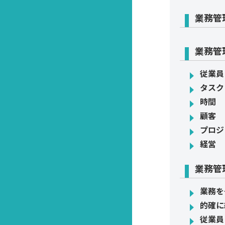
業務管
業務管
従業員
タスク
時間
顧客
プロジ
経営
業務管
業務を
的確に
従業員