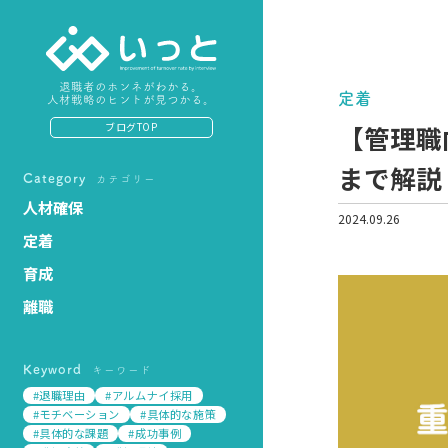
退職者のホンネがわかる。
定着
人材戦略のヒントが見つかる。
【管理職
ブログTOP
まで解説
Category
カテゴリー
人材確保
2024.09.26
定着
育成
離職
Keyword
キーワード
#退職理由
#アルムナイ採用
#モチベーション
#具体的な施策
#具体的な課題
#成功事例