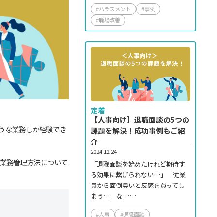
#ハラスメント
#事例
#職場改善
定着
【人事向け】退職面談の5つの
うな業務しか経験でき
課題を解決！成功事例もご紹
介
2024.12.24
は業務管理方法について
「退職面談を始めたけれど期待す
る効果に繋げられない…」「従業
員から面倒臭いと反感を買ってし
まう…」な……
#人事
#退職面談