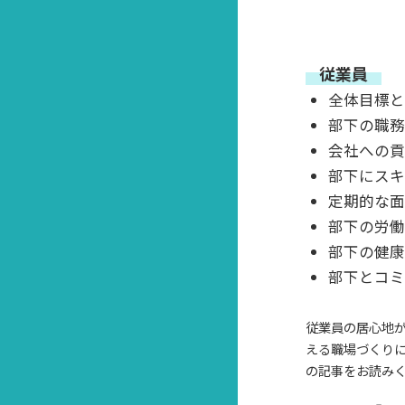
従業員
全体目標と
部下の職務
会社への
部下にス
定期的な面
部下の労
部下の健
部下とコ
従業員の居心地
える職場づくりに
の記事をお読み