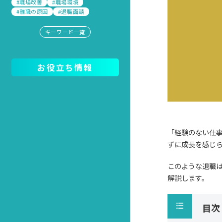
#職場改善
#職場環境
#離職の原因
#退職面談
キーワード一覧
お役立ち情報
「経験のない仕
ずに成長を感じ
このような退職
解説します。
目次