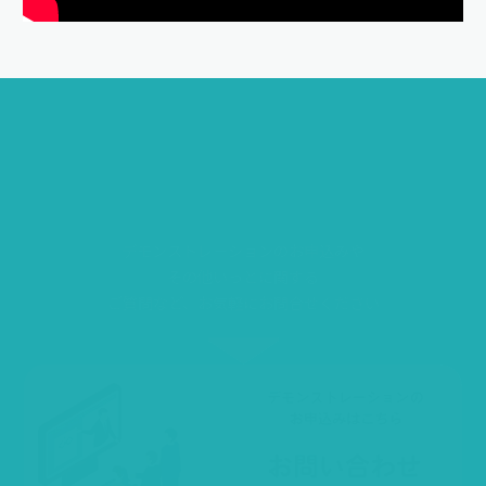
い
っ
と
を
始
め
た
い
！
デモンストレーションのお申込みや
その他いっとに関する
ご質問など、お気軽にお問合せください