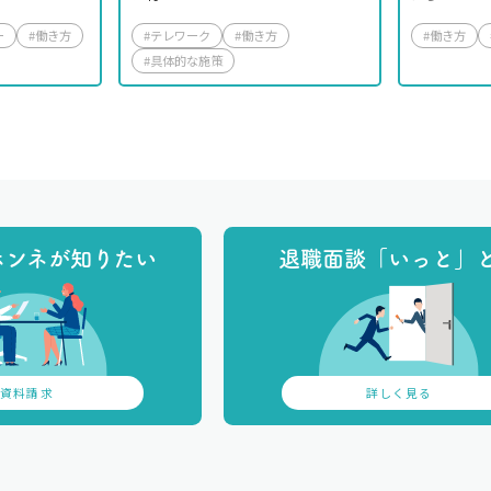
ー
#働き方
#働き方
#テレワーク
#働き方
#具体的な施策
ホンネが知りたい
退職面談「いっと」
資料請求
詳しく見る