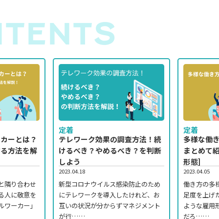
TENTS
定着
定着
ーカーとは？
多様な働
テレワーク効果の調査方法！続
する方法を解
まとめて紹
けるべき？やめるべき？を判断
形態]
しよう
2023.04.05
2023.04.18
と隣り合わせ
働き方の多
新型コロナウイルス感染防止のため
る人に敬意を
足度を上げ
にテレワークを導入したけれど、お
ルワーカー」
ような雇用
互いの状況が分からずマネジメント
だろ……
が行……