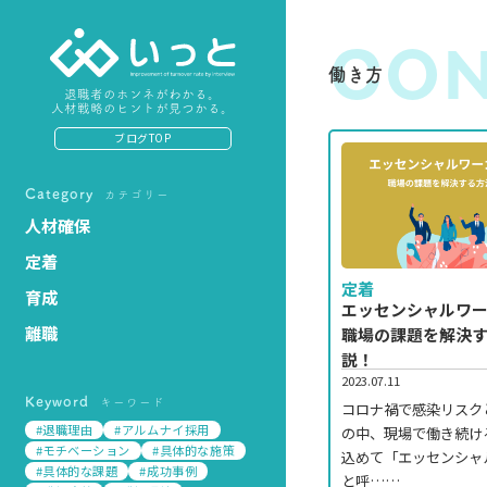
CON
働き方
退職者のホンネがわかる。
人材戦略のヒントが見つかる。
ブログTOP
Category
カテゴリー
人材確保
定着
定着
育成
エッセンシャルワ
離職
職場の課題を解決
説！
2023.07.11
Keyword
キーワード
コロナ禍で感染リスク
#退職理由
#アルムナイ採用
の中、現場で働き続け
#モチベーション
#具体的な施策
込めて「エッセンシャ
#具体的な課題
#成功事例
と呼……