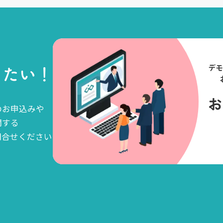
め
た
い
！
のお申込みや
関する
問合せください