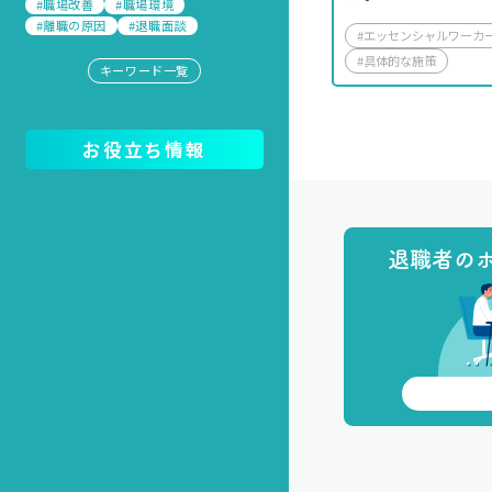
#職場改善
#職場環境
#離職の原因
#退職面談
#エッセンシャルワーカ
#具体的な施策
キーワード一覧
お役立ち情報
退職者の