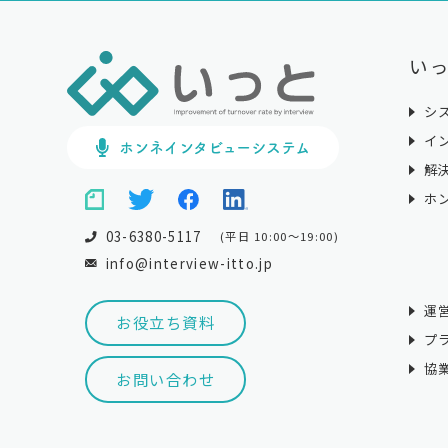
いっ
シ
イ
ホンネインタビューシステム
解
ホ
03-6380-5117
(平日 10:00～19:00)
info@interview-itto.jp
運
お役立ち資料
プ
協
お問い合わせ