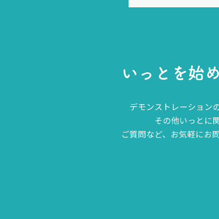
い
っ
と
を
始
デモンストレーション
その他いっとに
ご質問など、お気軽にお