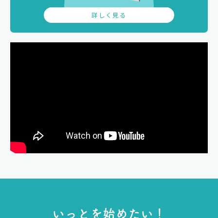
詳しく見る
い
っ
と
を
始
め
た
い
！