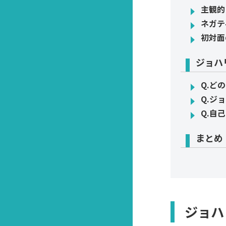
主観的
ネガテ
初対面
ジョハ
Q.ど
Q.ジ
Q.自
まとめ
ジョハ