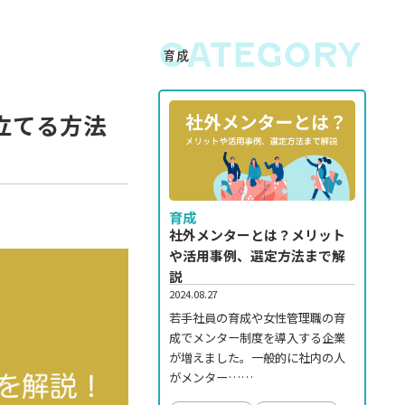
CATEGORY
育成
立てる方法
育成
社外メンターとは？メリット
や活用事例、選定方法まで解
説
2024.08.27
若手社員の育成や女性管理職の育
成でメンター制度を導入する企業
が増えました。一般的に社内の人
がメンター……