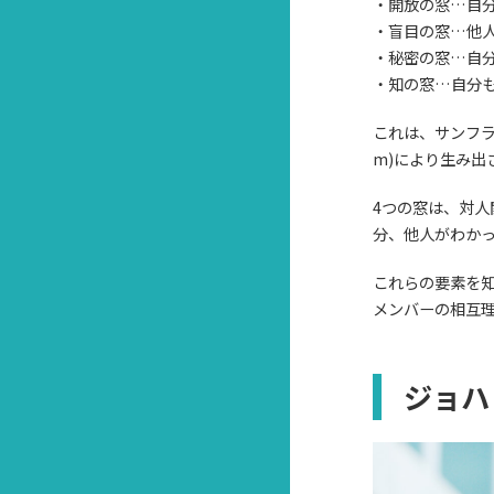
・開放の窓…自
・盲目の窓…他
・秘密の窓…自
・知の窓…自分
これは、サンフラン
m)により生み出
4つの窓は、対
分、他人がわか
これらの要素を
メンバーの相互
ジョハ