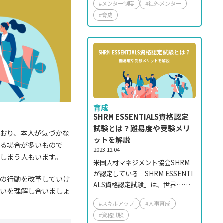
#メンター制度
#社外メンター
#育成
育成
SHRM ESSENTIALS資格認定
試験とは？難易度や受験メリ
おり、本人が気づかな
ットを解説
いる場合が多いもので
2023.12.04
しまう人もいます。
米国人材マネジメント協会SHRM
が認定している「SHRM ESSENTI
識の行動を改革していけ
ALS資格認定試験」は、世界……
互いを理解し合いましょ
#スキルアップ
#人事育成
#資格試験