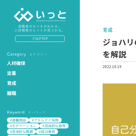
退職者のホンネがわかる。
育成
人材戦略のヒントが見つかる。
ジョハリ
ブログTOP
を解説
Category
カテゴリー
人材確保
2022.10.19
定着
育成
離職
Keyword
キーワード
#退職理由
#アルムナイ採用
#モチベーション
#具体的な施策
#具体的な課題
#成功事例