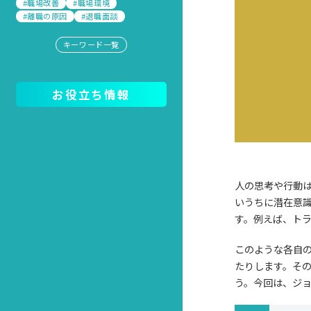
#職場改善
#職場環境
#離職の原因
#退職面談
キーワード一覧
お役立ち情報
人の思考や行動
いうちに潜在意
す。例えば、ト
このような各自
たりします。そ
う。今回は、ジ